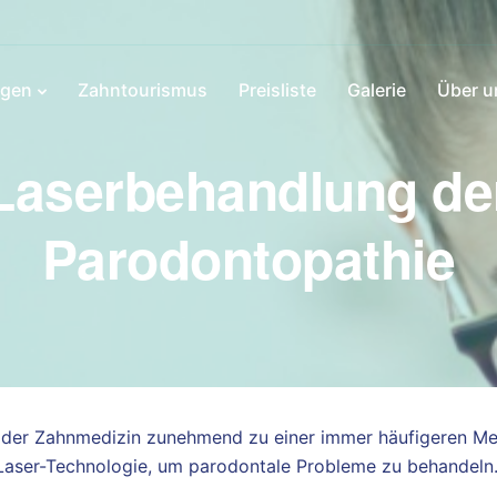
ngen
Zahntourismus
Preisliste
Galerie
Über u
Laserbehandlung de
Parodontopathie
der Zahnmedizin zunehmend zu einer immer häufigeren Metho
aser-Technologie, um parodontale Probleme zu behandeln