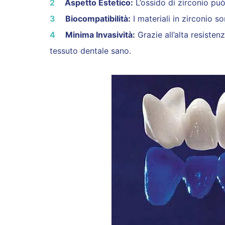
Aspetto Estetico:
L’ossido di zirconio può
Biocompatibilità:
I materiali in zirconio so
Minima Invasività:
Grazie all’alta resiste
tessuto dentale sano.