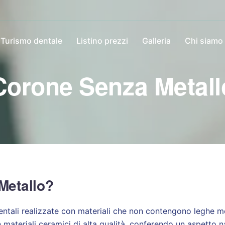
Turismo dentale
Listino prezzi
Galleria
Chi siamo
Corone Senza Metall
Metallo?
entali realizzate con materiali che non contengono leghe m
materiali ceramici di alta qualità, conferendo un aspetto n