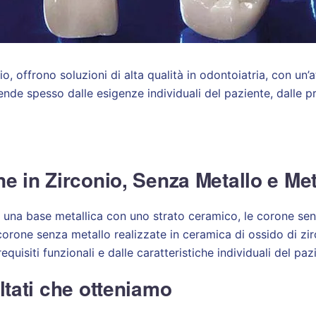
o, offrono soluzioni di alta qualità in odontoiatria, con un’a
pende spesso dalle esigenze individuali del paziente, dalle p
one in Zirconio, Senza Metallo e M
o una base metallica con uno strato ceramico, le corone se
orone senza metallo realizzate in ceramica di ossido di zirco
quisiti funzionali e dalle caratteristiche individuali del paz
ultati che otteniamo