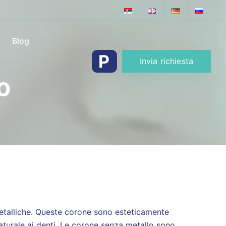
Blog
P
Invia richiesta
o
etalliche. Queste corone sono esteticamente
aturale ai denti. Le corone senza metallo sono