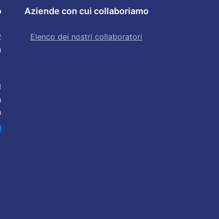
o
Aziende con cui collaboriamo
2
Elenco dei nostri collaboratori
a
1
m
m