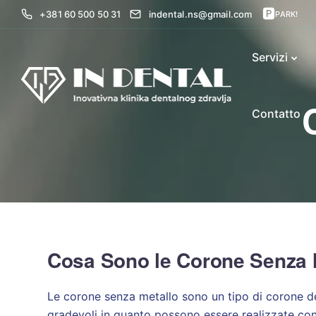
🅿
+381 60 500 50 31
indental.ns@gmail.com
PARK!
Servizi
Contatto
Cosa Sono le Corone Senza 
Le corone senza metallo sono un tipo di corone d
gradevoli in quanto possono essere realizzate con 