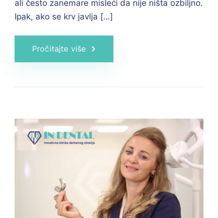
ali često zanemare misleći da nije ništa ozbiljno.
Ipak, ako se krv javlja […]
Pročitajte više