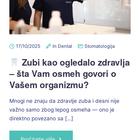
17/10/2025
In Dental
Stomatologija
Zubi kao ogledalo zdravlja
– šta Vam osmeh govori o
Vašem organizmu?
Mnogi ne znaju da zdravlje zuba i desni nije
važno samo zbog lepog osmeha — ono je
direktno povezano sa […]
Pročitajte više