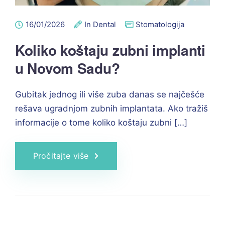
16/01/2026
In Dental
Stomatologija
Koliko koštaju zubni implanti
u Novom Sadu?
Gubitak jednog ili više zuba danas se najčešće
rešava ugradnjom zubnih implantata. Ako tražiš
informacije o tome koliko koštaju zubni […]
Pročitajte više