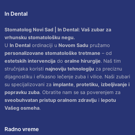
In Dental
Stomatolog Novi Sad | In Dental: Vaš zubar za
vrhunsku stomatološku negu.
U
In Dental
ordinaciji u
Novom Sadu
pružamo
personalizovane stomatološke tretmane
– od
estetskih intervencija
do
oralne hirurgije
. Naš tim
stručnjaka koristi
najnoviju tehnologiju
za preciznu
dijagnostiku i efikasno lečenje zuba i vilice. Naši zubari
su specijalizovani za
implante
,
protetiku,
izbeljivanje i
popravku zuba
. Obratite nam se sa poverenjem za
sveobuhvatan pristup oralnom zdravlju
i
lepotu
Vašeg osmeha
.
Radno vreme