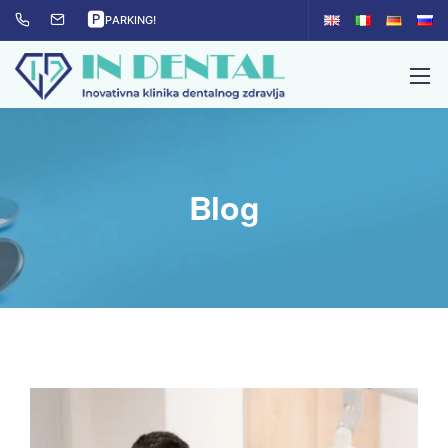
🅿
PARKING!
Blog