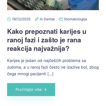
19/12/2025
In Dental
Stomatologija
Kako prepoznati karijes u
ranoj fazi i zašto je rana
reakcija najvažnija?
Karijes je jedan od najčešćih problema sa
zubima, a u ranoj fazi često ne izaziva bol, zbog
čega mnogi pacijenti […]
Pročitajte više