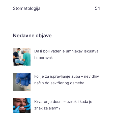
Stomatologija
54
Nedavne objave
Da li boli vađenje umnjaka? Iskustva
i oporavak
Folije za ispravljanje zuba – nevidljiv
način do savršenog osmeha
Krvarenje desni – uzrok i kada je
znak za alarm?