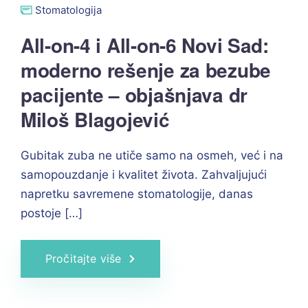
Stomatologija
All-on-4 i All-on-6 Novi Sad:
moderno rešenje za bezube
pacijente – objašnjava dr
Miloš Blagojević
Gubitak zuba ne utiče samo na osmeh, već i na
samopouzdanje i kvalitet života. Zahvaljujući
napretku savremene stomatologije, danas
postoje […]
Pročitajte više