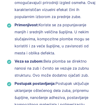
omogućavajući prirodniji izgled osmeha. Ovaj
karakterističan vizuelni efekat čini ih
popularnim izborom za prednje zube.
Primenjivost:
Koriste se za popunjavanje
manjih i srednjih veličina šupljina. U nekim
slučajevima, kompozitne plombe mogu se
koristiti i za veće šupljine, u zavisnosti od
mesta i oblika defekta.
Veza sa zubom:
Bela plomba se direktno
nanosi na zub i čvrsto se vezuje za zubnu
strukturu. Ovo može dodatno ojačati zub.
Postupak postavljanja:
Postupak uključuje
uklanjanje oštećenog dela zuba, pripremu
šupljine, nanošenje adheziva, postavljanje
kompozitnog materijala i polimerizaciju