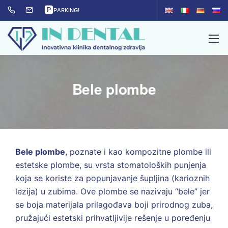
🅿
PARKING!
Bele plombe
Bele plombe
, poznate i kao kompozitne plombe ili
estetske plombe, su vrsta stomatoloških punjenja
koja se koriste za popunjavanje šupljina (karioznih
lezija) u zubima. Ove plombe se nazivaju “bele” jer
se boja materijala prilagođava boji prirodnog zuba,
pružajući estetski prihvatljivije rešenje u poređenju