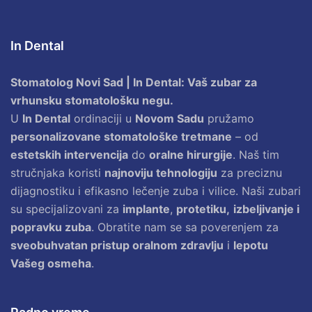
In Dental
Stomatolog Novi Sad | In Dental: Vaš zubar za
vrhunsku stomatološku negu.
U
In Dental
ordinaciji u
Novom Sadu
pružamo
personalizovane stomatološke tretmane
– od
estetskih intervencija
do
oralne hirurgije
. Naš tim
stručnjaka koristi
najnoviju tehnologiju
za preciznu
dijagnostiku i efikasno lečenje zuba i vilice. Naši zubari
su specijalizovani za
implante
,
protetiku,
izbeljivanje i
popravku zuba
. Obratite nam se sa poverenjem za
sveobuhvatan pristup oralnom zdravlju
i
lepotu
Vašeg osmeha
.