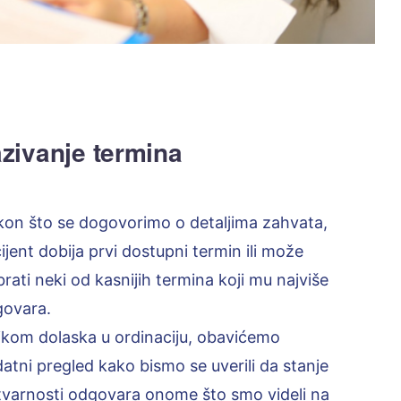
zivanje termina
on što se dogovorimo o detaljima zahvata,
ijent dobija prvi dostupni termin ili može
brati neki od kasnijih termina koji mu najviše
ovara.
likom dolaska u ordinaciju, obavićemo
atni pregled kako bismo se uverili da stanje
tvarnosti odgovara onome što smo videli na