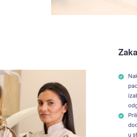
Zaka
Nak
pac
iza
odg
Pri
dod
u s