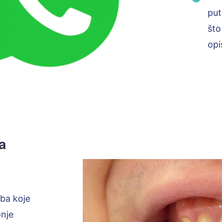
put
što
opi
a
uba koje
onje