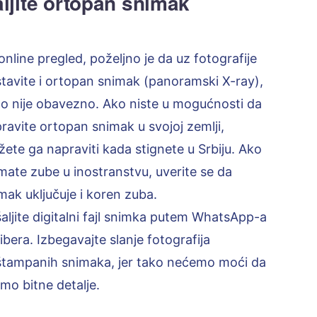
ljite ortopan snimak
online pregled, poželjno je da uz fotografije
tavite i ortopan snimak (panoramski X-ray),
 to nije obavezno. Ako niste u mogućnosti da
ravite ortopan snimak u svojoj zemlji,
ete ga napraviti kada stignete u Srbiju. Ako
mate zube u inostranstvu, uverite se da
mak uključuje i koren zuba.
aljite digitalni fajl snimka putem WhatsApp-a
 Vibera. Izbegavajte slanje fotografija
tampanih snimaka, jer tako nećemo moći da
imo bitne detalje.