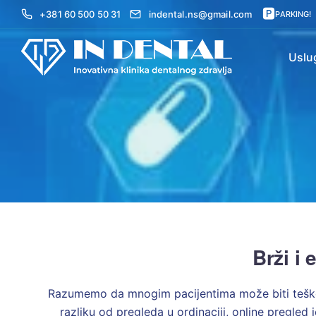
🅿
+381 60 500 50 31
indental.ns@gmail.com
PARKING!
Uslu
Brži i 
Razumemo da mnogim pacijentima može biti teško
razliku od pregleda u ordinaciji, online pregled