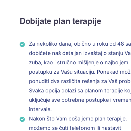
Dobijate plan terapije
Za nekoliko dana, obično u roku od 48 sat
dobićete naš detaljan izveštaj o stanju Va
zuba, kao i stručno mišljenje o najboljem
postupku za Vašu situaciju. Ponekad mo
ponuditi dva različita rešenja za Vaš prob
Svaka opcija dolazi sa planom terapije koj
uključuje sve potrebne postupke i vreme
intervale.
Nakon što Vam pošaljemo plan terapije,
možemo se čuti telefonom ili nastaviti