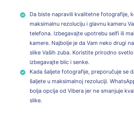
Da biste napravili kvalitetne fotografije, k
maksimalnu rezoluciju i glavnu kameru V
telefona. Izbegavajte upotrebu selfi ili m
kamere. Najbolje je da Vam neko drugi na
slike Vaših zuba. Koristite prirodno svetlo 
izbegavajte blic i senke.
Kada šaljete fotografije, preporučuje se d
šaljete u maksimalnoj rezoluciji. WhatsAp
bolja opcija od Vibera jer ne smanjuje kval
slike.