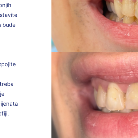
onjih
stavite
da bude
spojite
 treba
je
ijenata
iji.