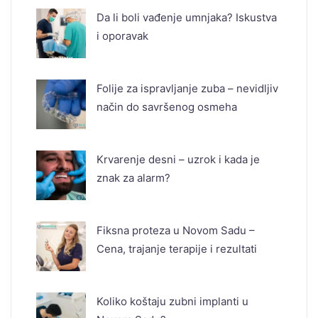
Da li boli vađenje umnjaka? Iskustva
i oporavak
Folije za ispravljanje zuba – nevidljiv
način do savršenog osmeha
Krvarenje desni – uzrok i kada je
znak za alarm?
Fiksna proteza u Novom Sadu –
Cena, trajanje terapije i rezultati
Koliko koštaju zubni implanti u