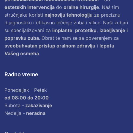
estetskih intervencija
do
oralne hirurgije
. Naš tim
stručnjaka koristi
najnoviju tehnologiju
za preciznu
dijagnostiku i efikasno lečenje zuba i vilice. Naši zubari
su specijalizovani za
implante
,
protetiku,
izbeljivanje i
popravku zuba
. Obratite nam se sa poverenjem za
sveobuhvatan pristup oralnom zdravlju
i
lepotu
Vašeg osmeha
.
Radno vreme
Ponedeljak - Petak
od 08:00 do 20:00
Subota -
zakazivanje
Nedelja -
neradna