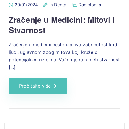
20/01/2024
In Dental
Radiologija
Zračenje u Medicini: Mitovi i
Stvarnost
Zračenje u medicini često izaziva zabrinutost kod
ljudi, uglavnom zbog mitova koji kruže o
potencijalnim rizicima. Važno je razumeti stvarnost
[...]
Pročitajte više