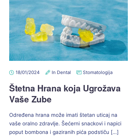
18/01/2024
In Dental
Stomatologija
Štetna Hrana koja Ugrožava
Vaše Zube
Određena hrana može imati štetan uticaj na
vaše oralno zdravlje. Šećerni snackovi i napici
poput bombona i gaziranih pića podstiču […]