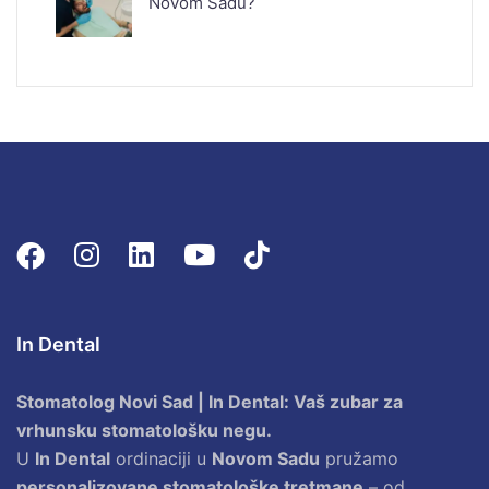
Novom Sadu?
In Dental
Stomatolog Novi Sad | In Dental: Vaš zubar za
vrhunsku stomatološku negu.
U
In Dental
ordinaciji u
Novom Sadu
pružamo
personalizovane stomatološke tretmane
– od