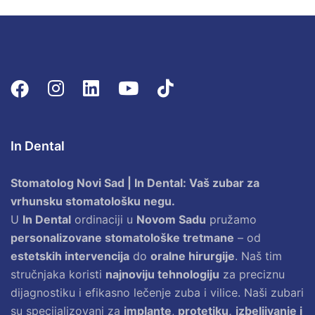
In Dental
Stomatolog Novi Sad | In Dental: Vaš zubar za
vrhunsku stomatološku negu.
U
In Dental
ordinaciji u
Novom Sadu
pružamo
personalizovane stomatološke tretmane
– od
estetskih intervencija
do
oralne hirurgije
. Naš tim
stručnjaka koristi
najnoviju tehnologiju
za preciznu
dijagnostiku i efikasno lečenje zuba i vilice. Naši zubari
su specijalizovani za
implante
,
protetiku,
izbeljivanje i