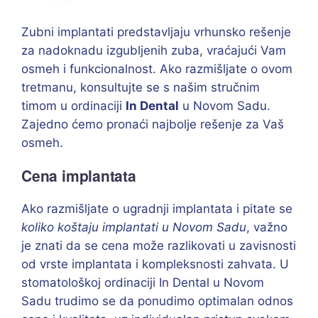
Zubni implantati predstavljaju vrhunsko rešenje
za nadoknadu izgubljenih zuba, vraćajući Vam
osmeh i funkcionalnost. Ako razmišljate o ovom
tretmanu, konsultujte se s našim stručnim
timom u ordinaciji
In Dental
u Novom Sadu.
Zajedno ćemo pronaći najbolje rešenje za Vaš
osmeh.
Cena implantata
Ako razmišljate o ugradnji implantata i pitate se
koliko koštaju implantati u Novom Sadu
, važno
je znati da se cena može razlikovati u zavisnosti
od vrste implantata i kompleksnosti zahvata. U
stomatološkoj ordinaciji In Dental u Novom
Sadu trudimo se da ponudimo optimalan odnos