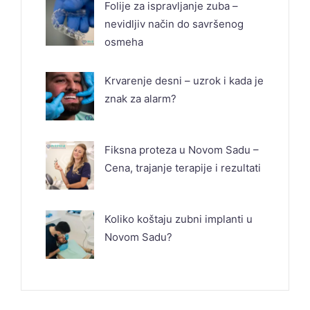
Folije za ispravljanje zuba –
nevidljiv način do savršenog
osmeha
Krvarenje desni – uzrok i kada je
znak za alarm?
Fiksna proteza u Novom Sadu –
Cena, trajanje terapije i rezultati
Koliko koštaju zubni implanti u
Novom Sadu?