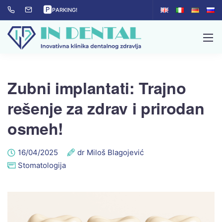
🅿
PARKING!
Zubni implantati: Trajno
rešenje za zdrav i prirodan
osmeh!
16/04/2025
dr Miloš Blagojević
Stomatologija