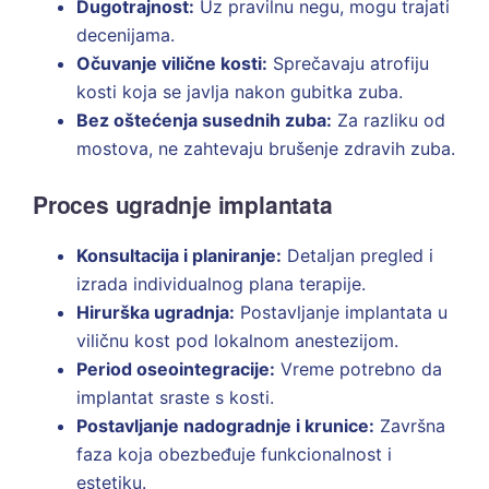
Dugotrajnost:
Uz pravilnu negu, mogu trajati
decenijama.
Očuvanje vilične kosti:
Sprečavaju atrofiju
kosti koja se javlja nakon gubitka zuba.
Bez oštećenja susednih zuba:
Za razliku od
mostova, ne zahtevaju brušenje zdravih zuba.
Proces ugradnje implantata
Konsultacija i planiranje:
Detaljan pregled i
izrada individualnog plana terapije.
Hirurška ugradnja:
Postavljanje implantata u
viličnu kost pod lokalnom anestezijom.
Period oseointegracije:
Vreme potrebno da
implantat sraste s kosti.
Postavljanje nadogradnje i krunice:
Završna
faza koja obezbeđuje funkcionalnost i
estetiku.​