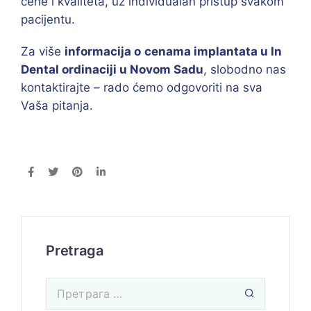
cene i kvaliteta, uz individualan pristup svakom
pacijentu.
Za više
informacija o
cenama implantata u In
Dental ordinaciji u Novom Sadu
, slobodno nas
kontaktirajte – rado ćemo odgovoriti na sva
Vaša pitanja.
Pretraga