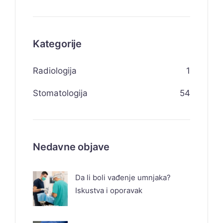
Kategorije
Radiologija
1
Stomatologija
54
Nedavne objave
Da li boli vađenje umnjaka?
Iskustva i oporavak