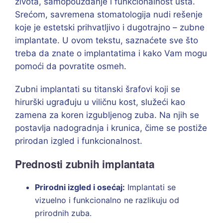
života, samopouzdanje i funkcionalnost usta.
Srećom, savremena stomatologija nudi rešenje
koje je estetski prihvatljivo i dugotrajno – zubne
implantate. U ovom tekstu, saznaćete sve što
treba da znate o implantatima i kako Vam mogu
pomoći da povratite osmeh.
Zubni implantati su titanski šrafovi koji se
hirurški ugrađuju u viličnu kost, služeći kao
zamena za koren izgubljenog zuba. Na njih se
postavlja nadogradnja i krunica, čime se postiže
prirodan izgled i funkcionalnost.
Prednosti zubnih implantata
Prirodni izgled i osećaj:
Implantati se
vizuelno i funkcionalno ne razlikuju od
prirodnih zuba.